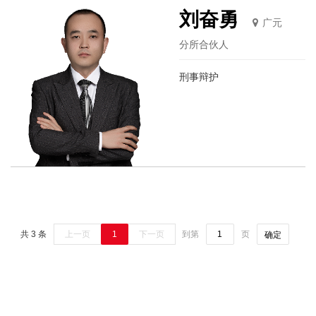
刘奋勇
广元
分所合伙人
刑事辩护
共 3 条
上一页
1
下一页
到第
页
确定