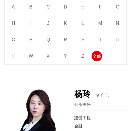
A
B
C
D
E
F
G
H
I
J
K
L
M
N
O
P
Q
R
S
T
U
V
W
X
Y
Z
全部
杨玲
广元
分所主任
建设工程
金融