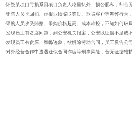
·怀疑某项目亏损系因项目负责人吃里扒外、损公肥私，却苦
·销售人员吃回扣、虚报业绩骗取奖励、欺骗客户等舞弊行为
·采购人员收受贿赂、采购价格超高、成本难控，不知如何破
·发现员工有贪腐问题，到公安机关报案，公安以证据不足或
·发现员工有贪腐、舞弊迹象，欲解除劳动合同，员工反告公
·对外经营合作中遭遇疑似合同诈骗等刑事风险，苦无证据维