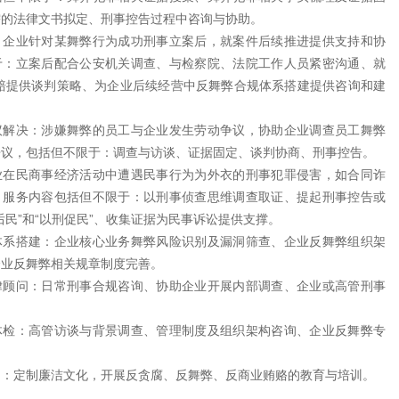
需的法律文书拟定、刑事控告过程中咨询与协助。
：企业针对某舞弊行为成功刑事立案后，就案件后续推进提供支持和协
于：立案后配合公安机关调查、与检察院、法院工作人员紧密沟通、就
追赔提供谈判策略、为企业后续经营中反舞弊合规体系搭建提供咨询和建
议解决：涉嫌舞弊的员工与企业发生劳动争议，协助企业调查员工舞弊
争议，包括但不限于：调查与访谈、证据固定、谈判协商、刑事控告。
业在民商事经济活动中遭遇民事行为为外衣的刑事犯罪侵害，如合同诈
，服务内容包括但不限于：以刑事侦查思维调查取证、提起刑事控告或
后民”和“以刑促民”、收集证据为民事诉讼提供支撑。
体系搭建：企业核心业务舞弊风险识别及漏洞筛查、企业反舞弊组织架
企业反舞弊相关规章制度完善。
律顾问：日常刑事合规咨询、协助企业开展内部调查、企业或高管刑事
。
体检：高管访谈与背景调查、管理制度及组织架构咨询、企业反舞弊专
制：定制廉洁文化，开展反贪腐、反舞弊、反商业贿赂的教育与培训。