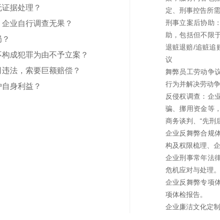
无证据处理？
定、刑事控告所
刑事立案后协助
，企业自行调查无果？
助，包括但不限
局？
退赃退赔/追赃
不构成犯罪为由不予立案？
议
司违法，索要巨额赔偿？
舞弊员工劳动争
行为并解决劳动
护自身利益？
反侵权调查：企
骗、挪用资金等
商务谈判、“先刑
企业反舞弊合规
构及权限梳理、
企业刑事常年法
危机应对与处理
企业反舞弊专项
项体检报告。
企业廉洁文化定