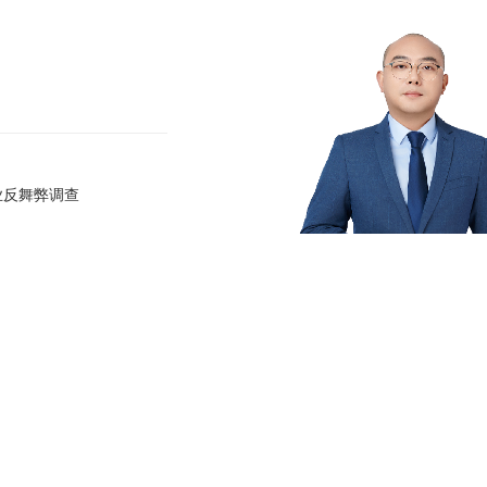
业反舞弊调查