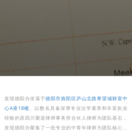
发现德阳办坐落于
德阳市旌阳区庐山北路希望城财富中
心A座18楼
。以数名具备深厚专业法学素养和丰富执业
经验的原四川聚道律师事务所合伙人律师为团队基石，
发现德阳办聚集了一批专业的中青年律师为团队核心，