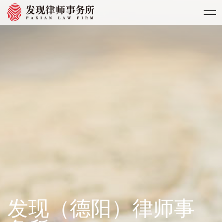
发现（德阳）律师事