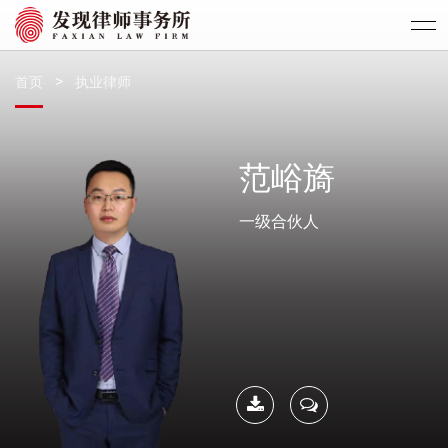
>
首页
执业律师
范峪旖
一级合伙人
下载简
联系我