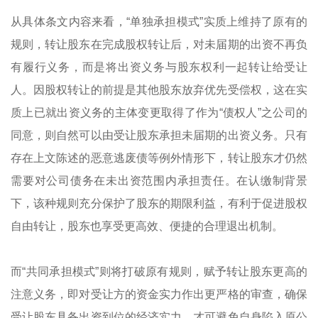
从具体条文内容来看，“单独承担模式”实质上维持了原有的
规则，转让股东在完成股权转让后，对未届期的出资不再负
有履行义务，而是将出资义务与股东权利一起转让给受让
人。因股权转让的前提是其他股东放弃优先受偿权，这在实
质上已就出资义务的主体变更取得了作为“债权人”之公司的
同意，则自然可以由受让股东承担未届期的出资义务。只有
存在上文陈述的恶意逃废债等例外情形下，转让股东才仍然
需要对公司债务在未出资范围内承担责任。在认缴制背景
下，该种规则充分保护了股东的期限利益，有利于促进股权
自由转让，股东也享受更高效、便捷的合理退出机制。
而“共同承担模式”则将打破原有规则，赋予转让股东更高的
注意义务，即对受让方的资金实力作出更严格的审查，确保
受让股东具备出资到位的经济实力，才可避免自身陷入原公