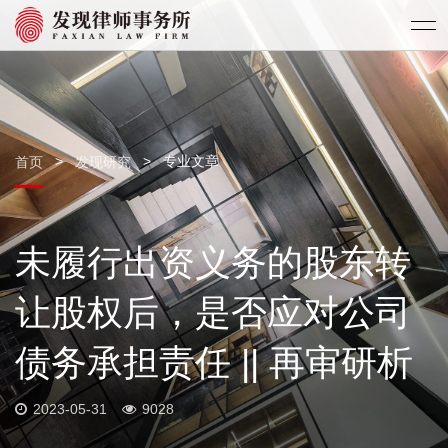
>
>
专业文章
首页
发现研究
未履行出资义务的股东转
让股权后，是否应对公司
债务承担责任 || 再审研析
2023-05-31
9028