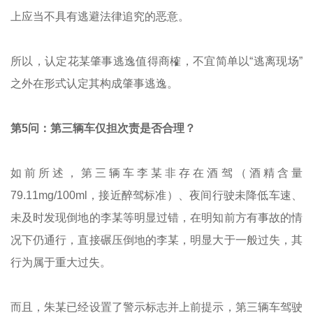
上应当不具有逃避法律追究的恶意。
所以，认定花某肇事逃逸值得商榷，不宜简单以“逃离现场”
之外在形式认定其构成肇事逃逸。
第5问：第三辆车仅担次责是否合理？
如前所述，第三辆车李某非存在酒驾（酒精含量
79.11mg/100ml，接近醉驾标准）、夜间行驶未降低车速、
未及时发现倒地的李某等明显过错，在明知前方有事故的情
况下仍通行，直接碾压倒地的李某，明显大于一般过失，其
行为属于重大过失。
而且，朱某已经设置了警示标志并上前提示，第三辆车驾驶