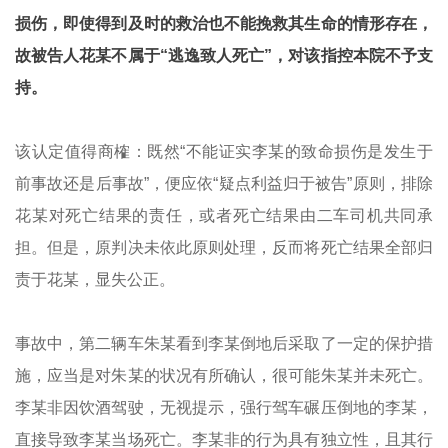
损伤，即使得到及时的救治也不能挽救其生命的情形存在，
故被告人花某不属于“逃逸致人死亡”，对该指控本院不予支
持。
该认定值得商榷：既然“不能证实李某的致命损伤是发生于
前事故还是后事故”，便应依“疑点利益归于被告”原则，排除
花某对死亡结果的责任，或者死亡结果由二车司机共同承
担。但是，原判决未依此原则处理，反而将死亡结果全部归
责于花某，显失公正。
事故中，第二辆车朱某看到李某倒地后采取了一定的保护措
施，应当是对朱某的状况有所确认，很可能朱某并未死亡。
李某非因饮酒驾驶，无视提示，强行驾车碾压倒地的李某，
直接导致李某当场死亡。李某非的行为具有独立性，且其行