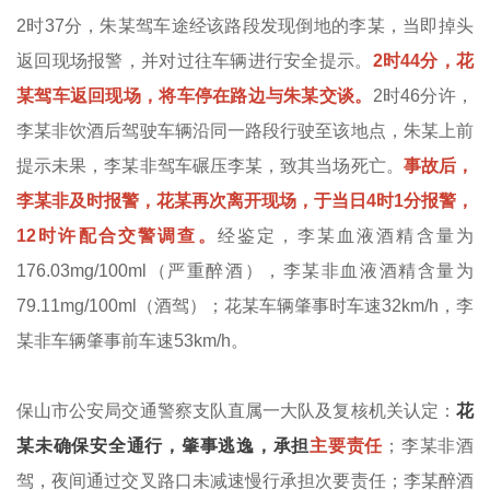
2时37分，朱某驾车途经该路段发现倒地的李某，当即掉头
返回现场报警，并对过往车辆进行安全提示。
2时44分，花
某驾车返回现场，将车停在路边与朱某交谈。
2时46分许，
李某非饮酒后驾驶车辆沿同一路段行驶至该地点，朱某上前
提示未果，李某非驾车碾压李某，致其当场死亡。
事故后，
李某非及时报警，花某再次离开现场，于当日4时1分报警，
12时许配合交警调查。
经鉴定，李某血液酒精含量为
176.03mg/100ml（严重醉酒），李某非血液酒精含量为
79.11mg/100ml（酒驾）；花某车辆肇事时车速32km/h，李
某非车辆肇事前车速53km/h。
保山市公安局交通警察支队直属一大队及复核机关认定：
花
某未确保安全通行，肇事逃逸，承担
主要责任
；李某非酒
驾，夜间通过交叉路口未减速慢行承担次要责任；李某醉酒