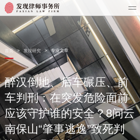
>
>
专业文章
首页
发现研究
醉汉倒地、后车碾压、前
车判刑：在突发危险面前
应该守护谁的安全？8问云
南保山“肇事逃逸”致死判